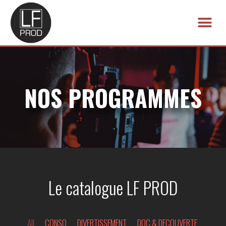
Aller
au
Me
contenu
NOS PROGRAMMES
Le catalogue LF PROD
All
CONSO
DIVERTISSEMENT
DOC & DECOUVERTE