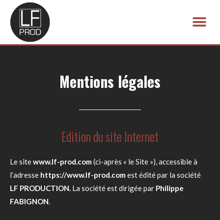
Aller
au
Me
contenu
Mentions légales
Edition du site Internet
Le site
www.lf-prod.com
(ci-après « le Site »), accessible à
l’adresse
https://www.lf-prod.com
est édité par la société
LF PRODUCTION.
La société est dirigée par
Philippe
FABIGNON
.