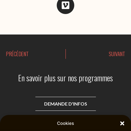
V
i
m
e
o
PRÉCÉDENT
SUIVANT
En savoir plus sur nos programmes
DEMANDE D'INFOS
Cookies